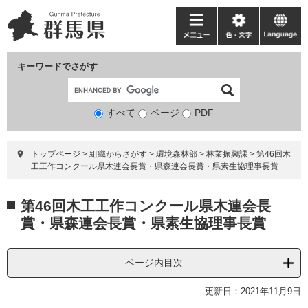
ペ
メ
ー
ニ
メ
色・
language
ジ
ュ
ニ
文
の
ー
ュ
字
キーワードでさがす
先
を
ー
頭
飛
で
ば
すべて
ページ
検
PDF
す。
し
索
て
対
本
トップページ
>
組織からさがす
>
環境森林部
>
林業振興課
>
第46回木
象
文
工工作コンクール県木連会長賞・県森連会長賞・県素生協理事長賞
へ
本
第46回木工工作コンクール県木連会長
文
賞・県森連会長賞・県素生協理事長賞
ページ内目次
更新日：2021年11月9日