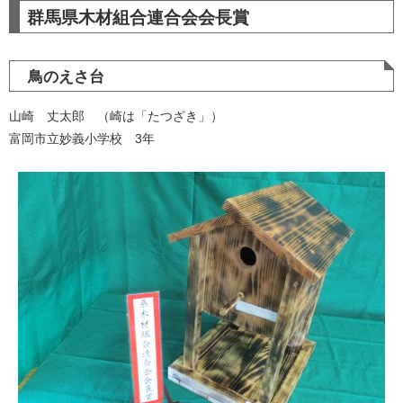
群馬県木材組合連合会会長賞
鳥のえさ台
山崎 丈太郎 （崎は「たつざき」）
富岡市立妙義小学校 3年