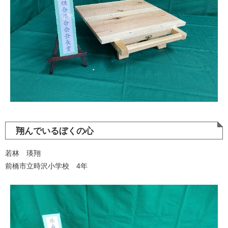
翔んでいるぼくの心
若林 瑛翔
前橋市立時沢小学校 4年