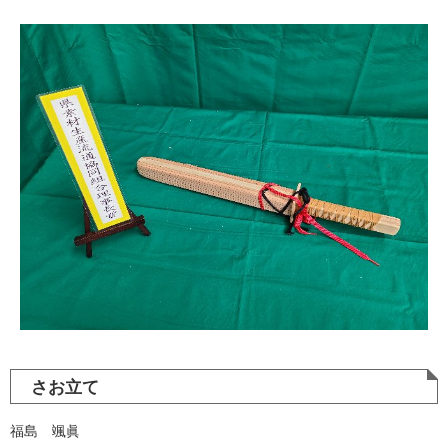
さお立て
福島 颯眞