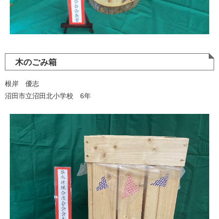
木のごみ箱
根岸 優志
沼田市立沼田北小学校 6年