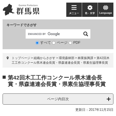
ペ
メ
ー
ニ
メ
色・
language
ジ
ュ
ニ
文
の
ー
ュ
字
キーワードでさがす
先
を
ー
頭
飛
で
ば
すべて
ページ
検
PDF
す。
し
索
て
対
本
トップページ
>
組織からさがす
>
環境森林部
>
林業振興課
>
第42回木
象
文
工工作コンクール県木連会長賞・県森連連会長賞・県素生協理事長賞
へ
本
第42回木工工作コンクール県木連会長
文
賞・県森連連会長賞・県素生協理事長賞
ページ内目次
更新日：2017年11月15日