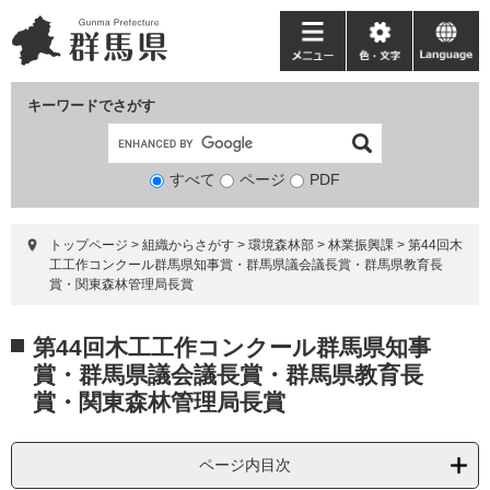
ペ
メ
ー
ニ
メ
色・
language
ジ
ュ
ニ
文
の
ー
ュ
字
キーワードでさがす
先
を
ー
頭
飛
で
ば
すべて
ページ
検
PDF
す。
し
索
て
対
本
トップページ
>
組織からさがす
>
環境森林部
>
林業振興課
>
第44回木
象
文
工工作コンクール群馬県知事賞・群馬県議会議長賞・群馬県教育長
へ
賞・関東森林管理局長賞
本
第44回木工工作コンクール群馬県知事
文
賞・群馬県議会議長賞・群馬県教育長
賞・関東森林管理局長賞
ページ内目次