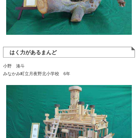
はく力があるまんど
小野 湊斗
みなかみ町立月夜野北小学校 6年