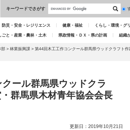
本文へ
キーワードでさがす
検
索
対
防災・安全・レジリエンス
健康・福祉
くらし・環境・グ
象
しごと・産業・農林・土木
県政情報・ＤＸ・県の計画
組織
林部
>
林業振興課
>
第44回木工工作コンクール群馬県ウッドクラフト
ンクール群馬県ウッドクラ
賞・群馬県木材青年協会会長
更新日：2019年10月21日