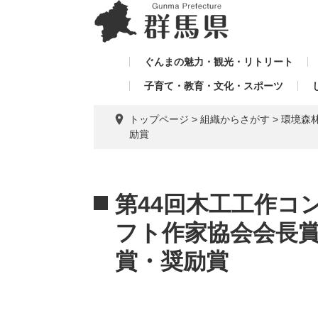
ペ
メ
メ
ー
ニ
ニ
ジ
ュ
ュ
の
ー
ぐんまの魅力・観光・リトリート
ー
先
を
子育て・教育・文化・スポーツ
を
頭
飛
飛
で
ば
トップページ
>
組織からさがす
>
環境森
す。
し
ば
励賞
て
し
本
て
文
本
へ
文
第44回木工工作コ
フト作家協会会長
賞・奨励賞