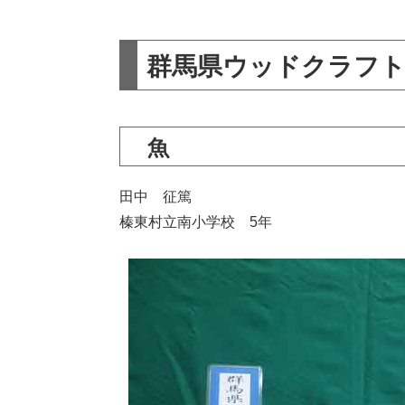
群馬県ウッドクラフト
魚
田中 征篤
榛東村立南小学校 5年