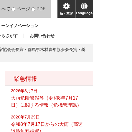
すべて
ページ
PDF
色・
language
文
リーンイノベーション
字
からさがす
お問い合わせ
作家協会会長賞・群馬県木材青年協会会長賞・奨
緊急情報
2026年8月7日
大雨危険警報等（令和8年7月17
日）に関する情報（危機管理課）
2026年7月29日
令和8年7月17日からの大雨（高速
道路無料措置）