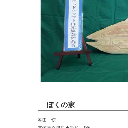
ぼくの家
春田 悟