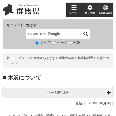
ペ
メ
ー
ニ
メ
色・
language
ジ
ュ
ニ
文
の
ー
ュ
字
キーワードでさがす
先
を
ー
頭
飛
で
ば
すべて
ページ
検
PDF
す。
し
索
て
対
本
トップページ
>
組織からさがす
>
環境森林部
>
林業振興課
>
木炭につ
象
文
いて
へ
本
木炭について
文
ページ内目次
更新日：2019年10月28日
かつては、山間部に幾筋にも立ちのぼる炭焼きの煙が冬の風