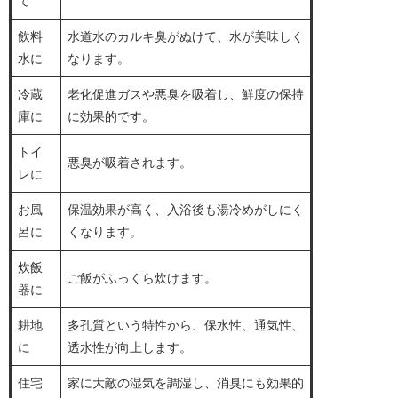
て
飲料
水道水のカルキ臭がぬけて、水が美味しく
水に
なります。
冷蔵
老化促進ガスや悪臭を吸着し、鮮度の保持
庫に
に効果的です。
トイ
悪臭が吸着されます。
レに
お風
保温効果が高く、入浴後も湯冷めがしにく
呂に
くなります。
炊飯
ご飯がふっくら炊けます。
器に
耕地
多孔質という特性から、保水性、通気性、
に
透水性が向上します。
住宅
家に大敵の湿気を調湿し、消臭にも効果的