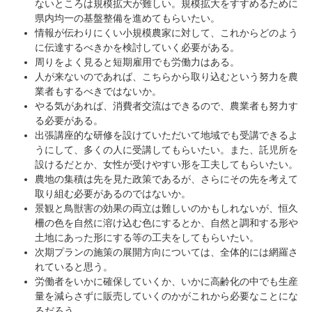
ないところは規模拡大が難しい。規模拡大をすすめるために
県内均一の基盤整備を進めてもらいたい。
情報が伝わりにくい小規模農家に対して、これからどのよう
に伝達するべきかを検討していく必要がある。
周りをよく見ると短期雇用でも労働力はある。
人が来ないのであれば、こちらから取り込むという努力を農
業者もするべきではないか。
やる気があれば、消費者交流はできるので、農業者も努力す
る必要がある。
出張講座的な研修を設けていただいて地域でも受講できるよ
うにして、多くの人に受講してもらいたい。また、託児所を
設けるだとか、女性が受けやすい形を工夫してもらいたい。
農地の集積は先を見た政策であるが、さらにその先を考えて
取り組む必要があるのではないか。
景観と鳥獣害の効果の両立は難しいのかもしれないが、恒久
柵の色を自然に溶け込む色にするとか、自然と調和する形や
土地にあった形にする等の工夫をしてもらいたい。
次期プランの施策の展開方向については、全体的には網羅さ
れていると思う。
労働者をいかに確保していくか、いかに高齢化の中でも生産
量を減らさずに販売していくのかがこれから必要なことにな
るだろう。