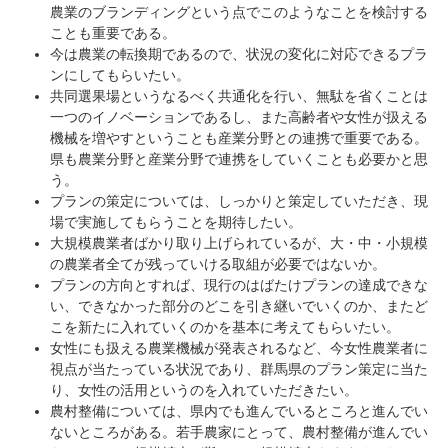
農業のブランディングという点でこのようなことを検討する
ことも重要である。
今は農業の転換期であるので、状況の変化に対応できるプラ
ンにしてもらいたい。
共同選果場というなるべく共通化を行い、無駄を省くことは
一つのイノベーションであるし、また高齢者や女性が扱える
機械を増やすということも産業分野との連携で重要である。
県も農業分野と産業分野で連携をしていくことも必要かと思
う。
プランの策定については、しっかりと策定していただき、現
場で実施してもらうことを期待したい。
大規模農業者ばかり取り上げられているが、大・中・小規模
の農業者全てが残っていける取組が必要ではないか。
プランの方向とすれば、現行のはばたけプランの達成できな
い、できなかった部分のどこを引き継いでいくのか、またど
こを新たに入れていくのかを基本に考えてもらいたい。
女性にも扱える農業機械が発表されるなど、今女性農業者に
視点が当たっている状況であり、群馬県のプラン策定に当た
り、女性の活用というのを入れていただきたい。
農村整備については、県内でも進んでいるところと進んでい
ないところがある。若手農家にとって、農村整備が進んでい