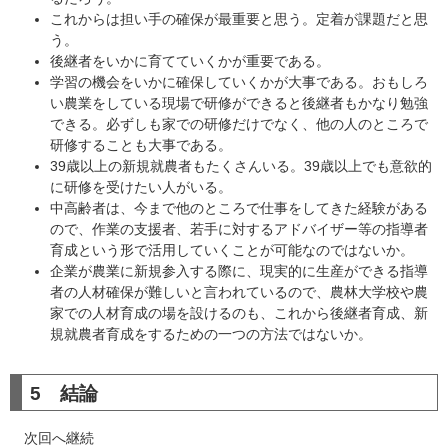
これからは担い手の確保が最重要と思う。定着が課題だと思
う。
後継者をいかに育てていくかが重要である。
学習の機会をいかに確保していくかが大事である。おもしろ
い農業をしている現場で研修ができると後継者もかなり勉強
できる。必ずしも家での研修だけでなく、他の人のところで
研修することも大事である。
39歳以上の新規就農者もたくさんいる。39歳以上でも意欲的
に研修を受けたい人がいる。
中高齢者は、今まで他のところで仕事をしてきた経験がある
ので、作業の支援者、若手に対するアドバイザー等の指導者
育成という形で活用していくことが可能なのではないか。
企業が農業に新規参入する際に、現実的に生産ができる指導
者の人材確保が難しいと言われているので、農林大学校や農
家での人材育成の場を設けるのも、これから後継者育成、新
規就農者育成をするための一つの方法ではないか。
5 結論
次回へ継続