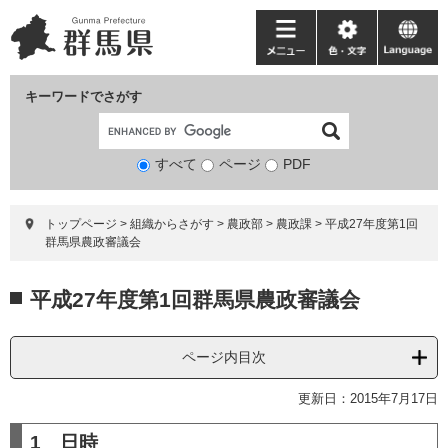
ペ
メ
ー
ニ
メ
色・
language
ジ
ュ
ニ
文
の
ー
ュ
字
キーワードでさがす
先
を
ー
頭
飛
で
ば
すべて
ページ
検
PDF
す。
し
索
て
対
本
トップページ
>
組織からさがす
>
農政部
>
農政課
>
平成27年度第1回
象
文
群馬県農政審議会
へ
本
平成27年度第1回群馬県農政審議会
文
ページ内目次
更新日：2015年7月17日
1 日時