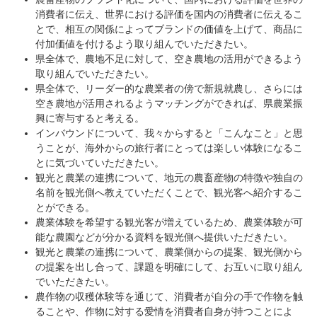
消費者に伝え、世界における評価を国内の消費者に伝えるこ
とで、相互の関係によってブランドの価値を上げて、商品に
付加価値を付けるよう取り組んでいただきたい。
県全体で、農地不足に対して、空き農地の活用ができるよう
取り組んでいただきたい。
県全体で、リーダー的な農業者の傍で新規就農し、さらには
空き農地が活用されるようマッチングができれば、県農業振
興に寄与すると考える。
インバウンドについて、我々からすると「こんなこと」と思
うことが、海外からの旅行者にとっては楽しい体験になるこ
とに気づいていただきたい。
観光と農業の連携について、地元の農畜産物の特徴や独自の
名前を観光側へ教えていただくことで、観光客へ紹介するこ
とができる。
農業体験を希望する観光客が増えているため、農業体験が可
能な農園などが分かる資料を観光側へ提供いただきたい。
観光と農業の連携について、農業側からの提案、観光側から
の提案を出し合って、課題を明確にして、お互いに取り組ん
でいただきたい。
農作物の収穫体験等を通じて、消費者が自分の手で作物を触
ることや、作物に対する愛情を消費者自身が持つことによ