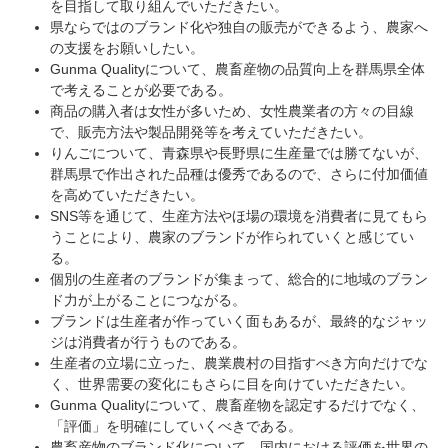
を目指して取り組んでいただきたい。
県ならではのブランド化や独自の販売ができるよう、農家へ
の支援をお願いしたい。
Gunma Qualityについて、農畜産物の品質向上を群馬県全体
で考えることが必要である。
商品の購入者は女性が多いため、女性農業者の方々の目線
で、販売方法や製品開発等を考えていただきたい。
りんごについて、青森県や長野県に生産量では勝てないが、
群馬県で作出された品種は優秀であるので、さらに付加価値
を高めていただきたい。
SNS等を通じて、生産方法やほ場の環境を消費者に見てもら
うことにより、農家のブランドが作られていくと感じてい
る。
個別の生産者のブランドが集まって、総合的に地域のブラン
ド力が上がることにつながる。
ブランドは生産者が作っていく面もあるが、最終的なジャッ
ジは消費者が行うものである。
生産者の立場に立った、農業農村の目指すべき方向だけでな
く、世界需要の変化にもさらに目を向けていただきたい。
Gunma Qualityについて、農畜産物を認定するだけでなく、
「評価」を明確にしていくべきである。
農畜産物のブランド化について、国内における評価を世界の