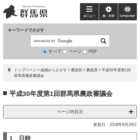
ペ
メ
ー
ニ
メ
色・
language
ジ
ュ
ニ
文
の
ー
ュ
字
キーワードでさがす
先
を
ー
頭
飛
で
ば
すべて
ページ
検
PDF
す。
し
索
て
対
本
トップページ
>
組織からさがす
>
農政部
>
農政課
>
平成30年度第1回
象
文
群馬県農政審議会
へ
本
平成30年度第1回群馬県農政審議会
文
ページ内目次
更新日：2018年9月28日
1 日時