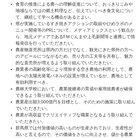
食育の推進による農への理解促進について、おっきりこみや
地域ならではの郷土料理など、伝えていくべき食文化につい
て、継続して学べる機会があるとよい。
県が実施しているすき焼きアクションの取組やひめラボのメ
ニュー開発等のPRについて、メディアミックスという観点か
ら、地元メディアであるFMぐんまや上毛新聞等と連携して情
報発信を行っていただきたい。
農産物直売所は県内の方だけでなく、観光にきた県外の方へ
のアピールにつながるため、売り方の工夫等を共有し、魅力
的な直売所が増えるよう取り組んでいただきたい。
農業者の高齢化等により増加する空き農地の利用として、農
地への太陽光発電パネルの設置が増えているが、農地として
有効利用すべき。
農林大学校において、農業後継者の育成や雇用就農者が確保
できるよう取り組んでいただきたい。
農業産出額3,000億円を目標とし、そのための施策に取り組ん
でいただきたい。
農業が高収益でクリエイティブな職業となるよう取り組んで
いただきたい。
群馬県では付加価値の高いものが生産されており、生産性が
高いと言えるので、その価値をさらに向上させ、儲かる農業