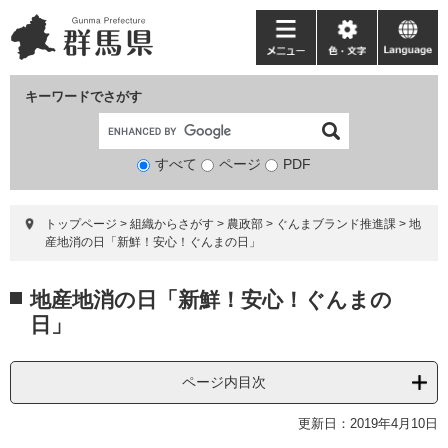
ペ
メ
ー
ニ
メ
色・
language
ジ
ュ
ニ
文
の
ー
ュ
字
キーワードでさがす
先
を
ー
頭
飛
で
ば
すべて
ページ
検
PDF
す。
し
索
て
対
本
トップページ
>
組織からさがす
>
農政部
>
ぐんまブランド推進課
>
地
象
文
産地消の日「新鮮！安心！ぐんまの日」
へ
本
地産地消の日「新鮮！安心！ぐんまの
文
日」
ページ内目次
更新日：2019年4月10日