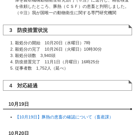
体を農研機構動物衛生研究部門（※注）に送付し、精密検査
を依頼したところ、豚熱（ＣＳＦ）の患畜と判明しました。
（※注）我が国唯一の動物衛生に関する専門研究機関
3 防疫措置状況
殺処分の開始 10月20日（水曜日）7時
殺処分の完了 10月26日（火曜日）10時30分
殺処分頭数 3,940頭
防疫措置完了 11月1日（月曜日）16時25分
従事者数 1,752人（延べ）
4 対応経過
10月19日
【10月19日】豚熱の患畜の確認について（畜産課）
10月20日