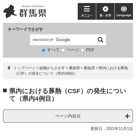
ペ
メ
ー
ニ
メ
色・
language
ジ
ュ
ニ
文
の
ー
ュ
字
キーワードでさがす
先
を
ー
頭
飛
で
ば
すべて
ページ
検
PDF
す。
し
索
て
対
本
トップページ
>
組織からさがす
>
農政部
>
農政課
>
県内における豚熱
象
文
（CSF）の発生について（県内4例目）
へ
本
県内における豚熱（CSF）の発生につい
文
て（県内4例目）
ページ内目次
更新日：2021年11月1日