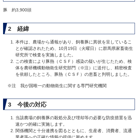
豚 約3,900頭
2 経緯
本件は、農場から通報があり、飼養豚に異状を呈しているこ
とが確認されたため、10月19日（火曜日）に群馬県家畜衛生
研究所で検査を実施しました。
この検査により豚熱（ＣＳＦ）感染の疑いが生じたため、検
体を農研機構動物衛生研究部門（※注）に送付し、精密検査
を依頼したところ、豚熱（ＣＳＦ）の患畜と判明しました。
※注 我が国唯一の動物衛生に関する専門研究機関
3 今後の対応
当該農場の飼養豚の殺処分及び埋却等の必要な防疫措置を迅
速かつ的確に実施します。
関係機関と十分連携を図るとともに、生産者、消費者、流通
業者等への正確な情報の提供に努めます。