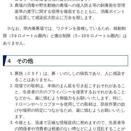
農場の消毒や野生動物の農場への侵入防止等の飼養衛生管理
基準の遵守に関する指導を徹底するとともに、消毒ポイント
を設置して感染拡大防止に万全を期します。
※なお、県内養豚場では、ワクチンを接種しているため、移動制
限（3キロメートル圏内）と搬出制限（3～10キロメートル圏内）は
ありません。
4 その他
豚熱（ＣＳＦ）は、豚・いのししの病気であり、人に感染す
ることはありません。
現場での取材は、本病のまん延を引き起こすおそれがあるこ
と、生産者の方のプライバシーを侵害するおそれがあること
などから、厳に慎むよう御協力をお願いいたします。特に、
ドローンやヘリコプターを使用しての取材は、防疫作業の妨
げや場所の特定につながるため、厳に慎むようお願いいたし
ます。
今後とも、迅速で正確な情報提供に努めますので、生産者等
の関係者や消費者は根拠のない噂などにより混乱することが