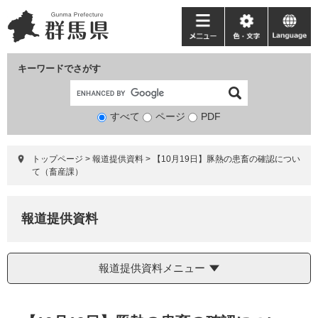
ペ
メ
ー
ニ
メ
色・
language
ジ
ュ
ニ
文
の
ー
ュ
字
キーワードでさがす
先
を
ー
頭
飛
で
ば
すべて
ページ
検
PDF
す。
し
索
て
対
本
トップページ
>
報道提供資料
>
【10月19日】豚熱の患畜の確認につい
象
文
て（畜産課）
へ
報道提供資料
報道提供資料メニュー
本