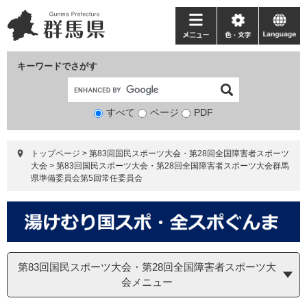
ペ
メ
ー
ニ
メ
色・
language
ジ
ュ
ニ
文
の
ー
ュ
字
キーワードでさがす
先
を
ー
頭
飛
で
ば
すべて
ページ
検
PDF
す。
し
索
て
対
本
トップページ
>
第83回国民スポーツ大会・第28回全国障害者スポーツ
象
文
大会
>
第83回国民スポーツ大会・第28回全国障害者スポーツ大会群馬
へ
県準備委員会第5回常任委員会
第83回国民スポーツ大会・第28回全国障害者スポーツ大
会メニュー