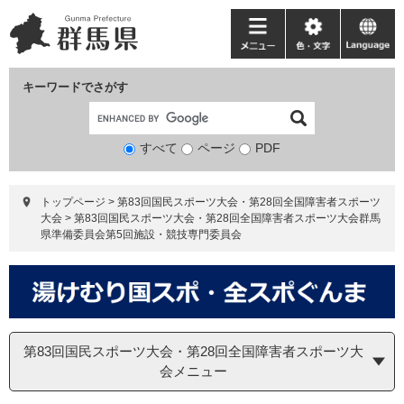
ペ
メ
ー
ニ
メ
色・
language
ジ
ュ
ニ
文
の
ー
ュ
字
キーワードでさがす
先
を
ー
頭
飛
で
ば
すべて
ページ
検
PDF
す。
し
索
て
対
本
トップページ
>
第83回国民スポーツ大会・第28回全国障害者スポーツ
象
文
大会
>
第83回国民スポーツ大会・第28回全国障害者スポーツ大会群馬
へ
県準備委員会第5回施設・競技専門委員会
第83回国民スポーツ大会・第28回全国障害者スポーツ大
会メニュー