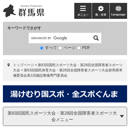
ペ
メ
ー
ニ
メ
色・
language
ジ
ュ
ニ
文
の
ー
ュ
字
キーワードでさがす
先
を
ー
頭
飛
で
ば
すべて
ページ
検
PDF
す。
し
索
て
対
本
トップページ
>
第83回国民スポーツ大会・第28回全国障害者スポーツ
象
文
大会
>
第83回国民体育大会・第28回全国障害者スポーツ大会群馬県準
へ
備委員会第1回施設整備専門委員会
第83回国民スポーツ大会・第28回全国障害者スポーツ大
会メニュー