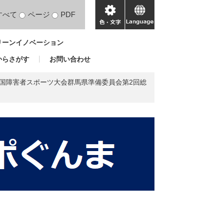
すべて
ページ
PDF
色・
language
文
リーンイノベーション
字
からさがす
お問い合わせ
全国障害者スポーツ大会群馬県準備委員会第2回総