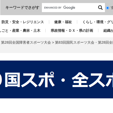
本文へ
キーワードでさがす
検
索
対
防災・安全・レジリエンス
健康・福祉
くらし・環境・グ
象
しごと・産業・農林・土木
県政情報・ＤＸ・県の計画
組織
・第28回全国障害者スポーツ大会
>
第83回国民スポーツ大会・第28回
本