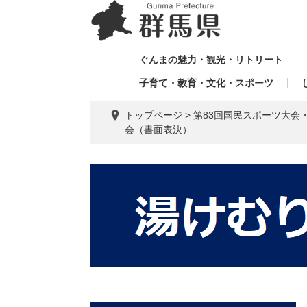
ペ
メ
メ
ー
ニ
ニ
ジ
ュ
ュ
の
ー
ぐんまの魅力・観光・リトリート
ー
先
を
子育て・教育・文化・スポーツ
を
頭
飛
飛
で
ば
トップページ
>
第83回国民スポーツ大会
す。
し
ば
会（書面表決）
て
し
本
て
文
へ