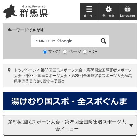
ペ
メ
ー
ニ
メ
色・
language
ジ
ュ
ニ
文
の
ー
ュ
字
キーワードでさがす
先
を
ー
頭
飛
で
ば
すべて
ページ
検
PDF
す。
し
索
て
対
本
トップページ
>
第83回国民スポーツ大会・第28回全国障害者スポーツ
象
文
大会
>
第83回国民スポーツ大会・第28回全国障害者スポーツ大会群馬
へ
県準備委員会第6回常任委員会
第83回国民スポーツ大会・第28回全国障害者スポーツ大
会メニュー