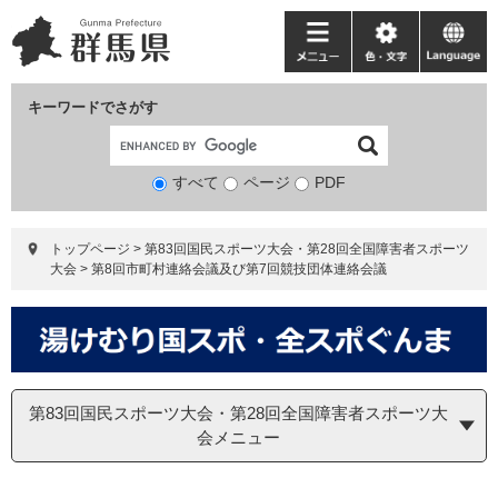
ペ
メ
ー
ニ
メ
色・
language
ジ
ュ
ニ
文
の
ー
ュ
字
キーワードでさがす
先
を
ー
頭
飛
で
ば
すべて
ページ
検
PDF
す。
し
索
て
対
本
トップページ
>
第83回国民スポーツ大会・第28回全国障害者スポーツ
象
文
大会
>
第8回市町村連絡会議及び第7回競技団体連絡会議
へ
第83回国民スポーツ大会・第28回全国障害者スポーツ大
会メニュー