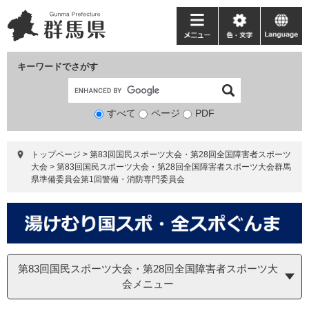
ペ
メ
ー
ニ
メ
色・
language
ジ
ュ
ニ
文
の
ー
ュ
字
キーワードでさがす
先
を
ー
頭
飛
で
ば
すべて
ページ
検
PDF
す。
し
索
て
対
本
トップページ
>
第83回国民スポーツ大会・第28回全国障害者スポーツ
象
文
大会
>
第83回国民スポーツ大会・第28回全国障害者スポーツ大会群馬
へ
県準備委員会第1回警備・消防専門委員会
第83回国民スポーツ大会・第28回全国障害者スポーツ大
会メニュー