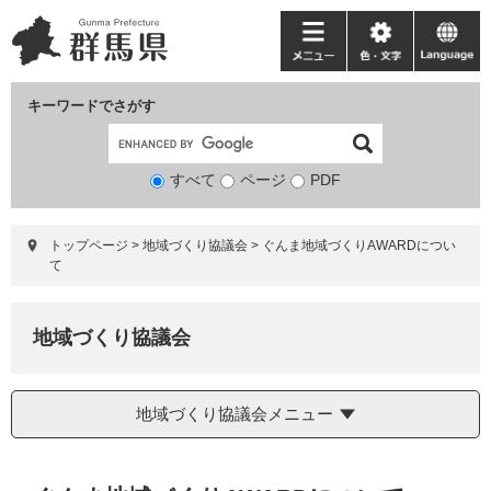
ペ
メ
ー
ニ
メ
色・
language
ジ
ュ
ニ
文
の
ー
ュ
字
キーワードでさがす
先
を
ー
頭
飛
で
ば
すべて
ページ
検
PDF
す。
し
索
て
対
本
トップページ
>
地域づくり協議会
>
ぐんま地域づくりAWARDについ
象
文
て
へ
地域づくり協議会
地域づくり協議会メニュー
本