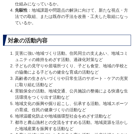
仕組みになっているか。
先駆性
：地域課題や問題点の解決に向けて、新たな視点・方
法での取組、または既存の手法を改善・工夫した取組になっ
ているか。
対象の活動内容
災害に強い地域づくり活動。住民同士の支えあい、地域コミ
ュニティの維持をめざす活動、過疎化対策など
子どもの見守りや居場所づくり、子ども食堂、地域の学校と
の協働による子どもの健全な育成の活動など
高齢者の生きがいづくりや日常生活のサポート・ケアの充実
に取り組む活動など
景観保全の活動。地域交通、公共施設の整備による快適な生
活環境をつくり出す活動など
地域文化の振興や掘り起こし、伝承する活動。地域スポーツ
の育成、住民の健康づくりの活動など
地球温暖化防止や地域循環型社会をめざす活動など
都市と農山漁村との交流をすすめる活動。地域資源を活かし
た地域産業を振興する活動など