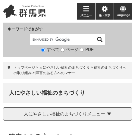
ペ
メ
ー
ニ
メ
色・
language
ジ
ュ
ニ
文
の
ー
ュ
字
キーワードでさがす
先
を
ー
頭
飛
で
ば
すべて
ページ
検
PDF
す。
し
索
て
対
本
トップページ
>
人にやさしい福祉のまちづくり
>
福祉のまちづくりへ
象
文
の取り組み
>
障害のある方へのマナー
へ
人にやさしい福祉のまちづくり
人にやさしい福祉のまちづくりメニュー
本