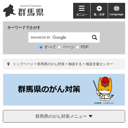
ペ
メ
ー
ニ
メ
色・
language
ジ
ュ
ニ
文
の
ー
ュ
字
キーワードでさがす
先
を
ー
頭
飛
で
ば
すべて
ページ
検
PDF
す。
し
索
て
対
本
トップページ
>
群馬県のがん対策
>
相談する
>
相談支援センター
象
文
へ
群馬県のがん対策メニュー