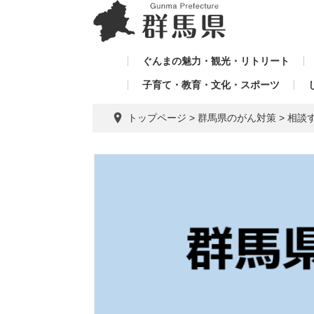
ペ
メ
メ
ー
ニ
ニ
ジ
ュ
ュ
の
ー
ぐんまの魅力・観光・リトリート
ー
先
を
子育て・教育・文化・スポーツ
を
頭
飛
飛
で
ば
トップページ
>
群馬県のがん対策
>
相談
す。
し
ば
て
し
本
て
文
へ