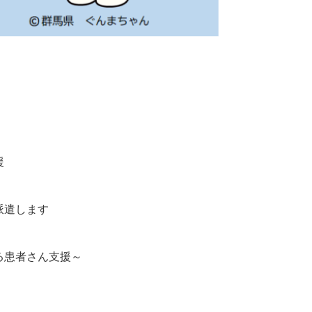
援
派遣します
る患者さん支援～