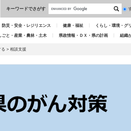
本文へ
キーワードでさがす
検
索
対
防災・安全・レジリエンス
健康・福祉
くらし・環境・グ
象
しごと・産業・農林・土木
県政情報・ＤＸ・県の計画
組織
する
>
相談支援