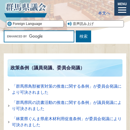
ペ
ー
メ
本文へ
ジ
ニ
の
ュ
Foreign Language
音声読み上げ
先
ー
G
頭
o
で
o
す。
本
g
文
l
e
政策条例（議員発議、委員会発議）
カ
ス
タ
「群馬県鳥獣被害対策の推進に関する条例」が委員会発議に
ム
より可決されました
検
索
「群馬県民の読書活動の推進に関する条例」が議員発議によ
り可決されました
「林業県ぐんま県産木材利用促進条例」が委員会発議により
可決されました