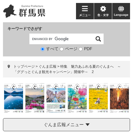
ペ
メ
ー
ニ
メ
色・
language
ジ
ュ
ニ
文
の
ー
ュ
字
キーワードでさがす
先
を
ー
頭
飛
で
ば
すべて
ページ
検
PDF
す。
し
索
て
対
本
トップページ
>
ぐんま広報
>
特集 魅力あふれる夏のぐんまへ ～
象
文
「ググっとぐんま観光キャンペーン」開催中～ 2
へ
ぐんま広報メニュー