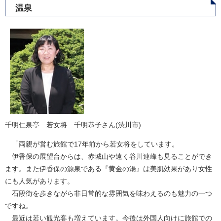
温泉
千明仁泉亭 若女将 千明恭子さん(渋川市)
「両親が営む旅館で17年前から若女将をしています。
伊香保の展望台からは、赤城山や遠く谷川連峰も見ることができ
ます。また伊香保の源泉である『黄金の湯』は美肌効果があり女性
にも人気があります。
石段街を歩きながら非日常的な雰囲気を味わえるのも魅力の一つ
ですね。
最近は若い観光客も増えています。今後は外国人向けに旅館での