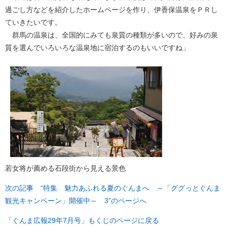
過ごし方などを紹介したホームページを作り、伊香保温泉をＰＲし
ていきたいです。
群馬の温泉は、全国的にみても泉質の種類が多いので、好みの泉
質を選んでいろいろな温泉地に宿泊するのもいいですね」
若女将が薦める石段街から見える景色
次の記事 “特集 魅力あふれる夏のぐんまへ ～「ググっとぐんま
観光キャンペーン」開催中～ 3”のページへ
「ぐんま広報29年7月号」もくじのページに戻る