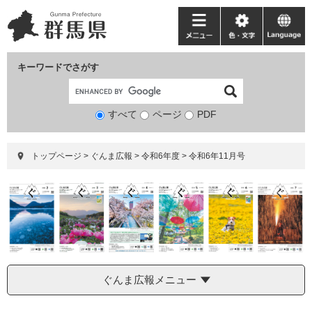
ペ
メ
ー
ニ
メ
色・
language
ジ
ュ
ニ
文
の
ー
ュ
字
キーワードでさがす
先
を
ー
頭
飛
で
ば
すべて
ページ
検
PDF
す。
し
索
て
対
本
トップページ
>
ぐんま広報
>
令和6年度
>
令和6年11月号
象
文
へ
ぐんま広報メニュー