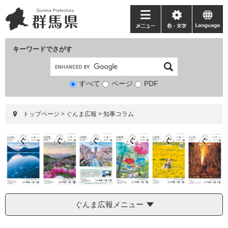
ペ
メ
ー
ニ
メ
色・
language
ジ
ュ
ニ
文
の
ー
ュ
字
キーワードでさがす
先
を
ー
頭
飛
で
ば
すべて
ページ
検
PDF
す。
し
索
て
対
本
トップページ
>
ぐんま広報
>
知事コラム
象
文
へ
ぐんま広報メニュー