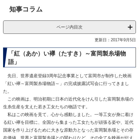
本
知事コラム
文
ページ内目次
更新日：2017年9月5日
「紅（あか）い襷（たすき）～富岡製糸場物
語」
先日、世界遺産登録3周年記念事業として富岡市が制作した映画
「紅い襷～富岡製糸場物語～」の完成披露試写会に行ってきまし
た。
この映画は、明治初期に日本の近代化をけん引した富岡製糸場の
生糸生産を支えた若き工女たちの物語です。
私はこの映画を見て、心から感動しました。一等工女が身に着け
る紅い襷を目標に、全国から集まった工女たちが頑張る姿や、近代
国家を作り上げるために大きな原動力となった富岡製糸場とその存
在価値、世界と富岡製糸場との関わりなど、その全てを映画が伝え