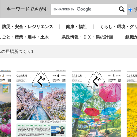
本文へ
キーワードでさがす
検
索
対
防災・安全・レジリエンス
健康・福祉
くらし・環境・グ
象
しごと・産業・農林・土木
県政情報・ＤＸ・県の計画
組織
もの居場所づくり1