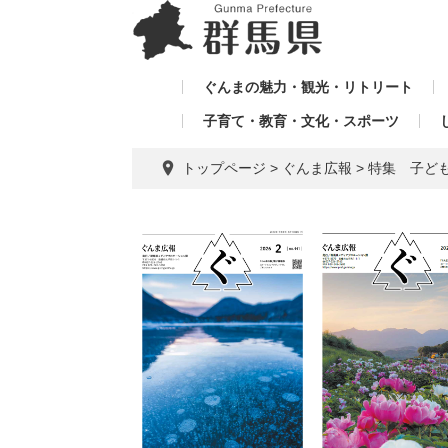
ペ
メ
メ
ー
ニ
ニ
ジ
ュ
ュ
の
ー
ぐんまの魅力・観光・リトリート
ー
先
を
子育て・教育・文化・スポーツ
を
頭
飛
飛
で
ば
トップページ
>
ぐんま広報
>
特集 子ど
す。
し
ば
て
し
本
て
文
へ