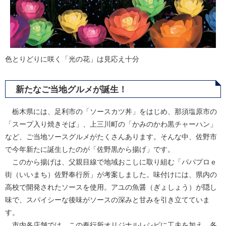
色とりどりに咲く「光の花」は見応え十分
新たなご当地グルメが誕生！
栃木県には、足利市の「ソースカツ丼」をはじめ、那須塩原市の
「スープ入り焼きそば」、上三川町の「かみのかわ黒チャーハン」
など、ご当地ソースグルメがたくさんあります。そんな中、佐野市
で今年新たに誕生したのが「佐野黒から揚げ」です。
このから揚げは、父親目線で地域おこしに取り組む「パパプロｅ
街（いいまち）佐野奉行所」が考案しました。味付けには、県内の
高校で開発されたソースを使用。アユの魚醤（ぎょしょう）が隠し
味で、スパイシーな後味がソースの深みと甘みを引き立てていま
す。
市内各店舗では、この奉行所オリジナルレシピに工夫を加え、各