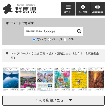
ペ
メ
ー
ニ
メ
色・
language
ジ
ュ
ニ
文
の
ー
ュ
字
キーワードでさがす
先
を
ー
頭
飛
で
ば
すべて
ページ
検
PDF
す。
し
索
て
対
本
トップページ
>
ぐんま広報
>
栃木・茨城に出掛けよう！（3県連携企
象
文
画）
へ
ぐんま広報メニュー