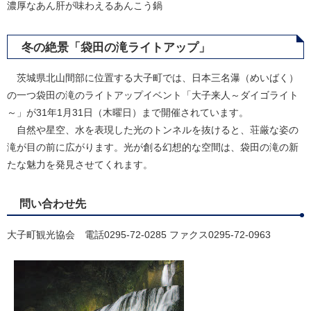
濃厚なあん肝が味わえるあんこう鍋
冬の絶景「袋田の滝ライトアップ」
茨城県北山間部に位置する大子町では、日本三名瀑（めいばく）
の一つ袋田の滝のライトアップイベント「大子来人～ダイゴライト
～」が31年1月31日（木曜日）まで開催されています。
自然や星空、水を表現した光のトンネルを抜けると、荘厳な姿の
滝が目の前に広がります。光が創る幻想的な空間は、袋田の滝の新
たな魅力を発見させてくれます。
問い合わせ先
大子町観光協会 電話0295-72-0285 ファクス0295-72-0963