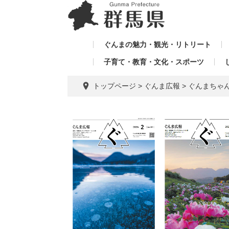
ペ
メ
メ
ー
ニ
ニ
ジ
ュ
ュ
の
ー
ぐんまの魅力・観光・リトリート
ー
先
を
子育て・教育・文化・スポーツ
を
頭
飛
飛
で
ば
トップページ
>
ぐんま広報
>
ぐんまちゃん
す。
し
ば
て
し
本
て
文
へ