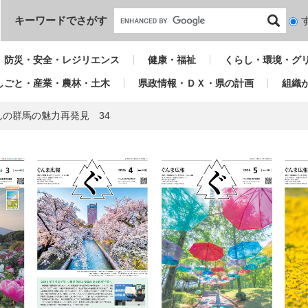
本文へ
キーワードでさがす
検
索
対
防災・安全・レジリエンス
健康・福祉
くらし・環境・グ
象
しごと・産業・農林・土木
県政情報・ＤＸ・県の計画
組織
の群馬の魅力再発見 34