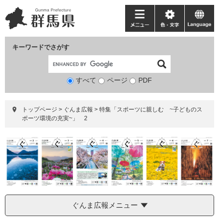
ペ
メ
ー
ニ
メ
色・
language
ジ
ュ
ニ
文
の
ー
ュ
字
キーワードでさがす
先
を
ー
頭
飛
で
ば
すべて
ページ
検
PDF
す。
し
索
て
対
本
トップページ
>
ぐんま広報
>
特集「スポーツに親しむ ~子どものス
象
文
ポーツ環境の充実~」 2
へ
ぐんま広報メニュー