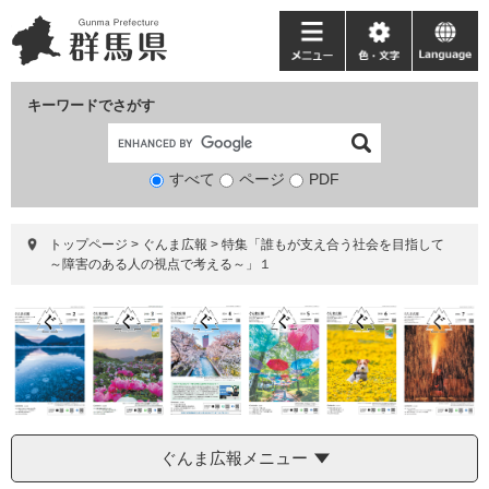
ペ
メ
ー
ニ
メ
色・
language
ジ
ュ
ニ
文
の
ー
ュ
字
キーワードでさがす
先
を
ー
頭
飛
で
ば
すべて
ページ
検
PDF
す。
し
索
て
対
本
トップページ
>
ぐんま広報
>
特集「誰もが支え合う社会を目指して
象
文
～障害のある人の視点で考える～」１
へ
ぐんま広報メニュー