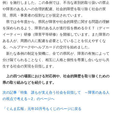
例）を施行しました。この条例では、不当な差別的取り扱いの禁止
や障害のある人への合理的配慮、社会的障壁を取り除く社会の実
現、県民・事業者の役割などが規定されています。
県では今年度から、県民が障害や社会的障壁に関する問題の理解
を深められるよう、障害のある人が進行役を務めるＤＥＴ（ディー
イーティー）研修（障害平等研修）を開催しています。また障害の
ある人が、周囲の人に配慮を必要としていることを伝えやすくな
る、ヘルプマークやヘルプカードの交付を始めました。
新たな条例の制定を契機に、全ての県民が、障害の有無によって
分け隔てられることなく、相互に人格と個性を尊重し合いながら共
生する社会の実現を目指します。
上の四つの場面における対応例や、社会的障壁を取り除くための
県の取り組みなどを紹介します。
次の記事「特集 誰もが支え合う社会を目指して ～障害のある人
の視点で考える～2」のページへ
「ぐんま広報」元年10月号もくじのページに戻る