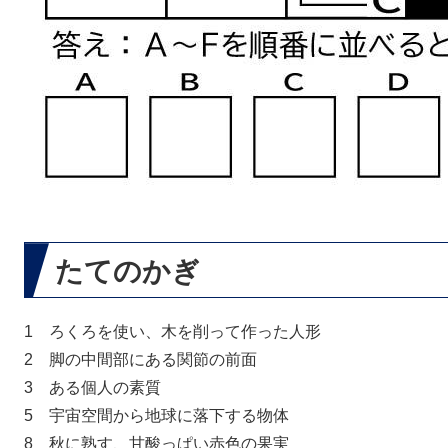
たてのかぎ
1 ろくろを使い、木を削って作った人形
2 脚の中間部にある関節の前面
3 ある個人の素質
5 宇宙空間から地球に落下する物体
8 秋に熟す、甘酸っぱい赤色の果実