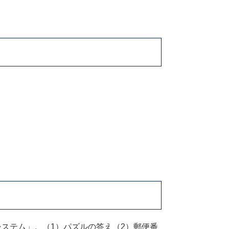
ステム」。（1）パズルの答え（2）郵便番