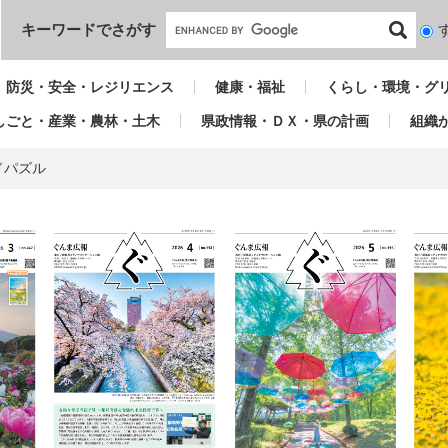
本文へ
キーワードでさがす
検
索
対
防災・安全・レジリエンス
健康・福祉
くらし・環境・グ
象
しごと・産業・農林・土木
県政情報・ＤＸ・県の計画
組織
ドパズル