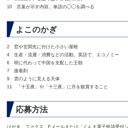
10 言葉が示す内容。単語の◯◯を調べる
よこのかぎ
2 窓や玄関先に付けた小さい屋根
4 生産・流通・消費などの活動。英語で、エコノミー
6 明に代わって中国を支配した王朝
7 接着剤
9 雲のように見える天体
11 「十五夜」や「十三夜」に月を観賞すること
応募方法
はがき、ファクス、Eメールまたは「ぐんま電子申請受付シ