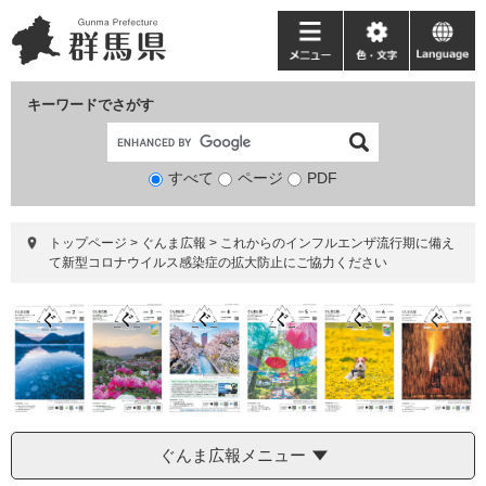
ペ
メ
ー
ニ
メ
色・
language
ジ
ュ
ニ
文
の
ー
ュ
字
キーワードでさがす
先
を
ー
頭
飛
で
ば
すべて
ページ
検
PDF
す。
し
索
て
対
本
トップページ
>
ぐんま広報
>
これからのインフルエンザ流行期に備え
象
文
て新型コロナウイルス感染症の拡大防止にご協力ください
へ
ぐんま広報メニュー