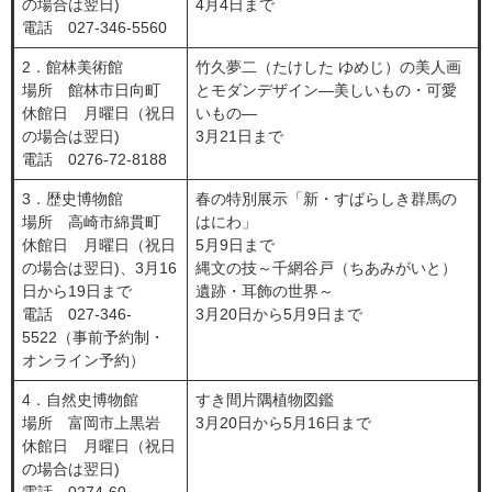
の場合は翌日)
4月4日まで
電話 027-346-5560
2．館林美術館
竹久夢二（たけした ゆめじ）の美人画
場所 館林市日向町
とモダンデザイン―美しいもの・可愛
休館日 月曜日（祝日
いもの―
の場合は翌日)
3月21日まで
電話 0276-72-8188
3．歴史博物館
春の特別展示「新・すばらしき群馬の
場所 高崎市綿貫町
はにわ」
休館日 月曜日（祝日
5月9日まで
の場合は翌日)、3月16
縄文の技～千網谷戸（ちあみがいと）
日から19日まで
遺跡・耳飾の世界～
電話 027-346-
3月20日から5月9日まで
5522（事前予約制・
オンライン予約）
4．自然史博物館
すき間片隅植物図鑑
場所 富岡市上黒岩
3月20日から5月16日まで
休館日 月曜日（祝日
の場合は翌日)