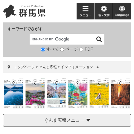
ペ
メ
ー
ニ
メ
色・
language
ジ
ュ
ニ
文
の
ー
ュ
字
キーワードでさがす
先
を
ー
頭
飛
で
ば
すべて
ページ
検
PDF
す。
し
索
て
対
本
トップページ
>
ぐんま広報
>
インフォメーション 4
象
文
へ
ぐんま広報メニュー