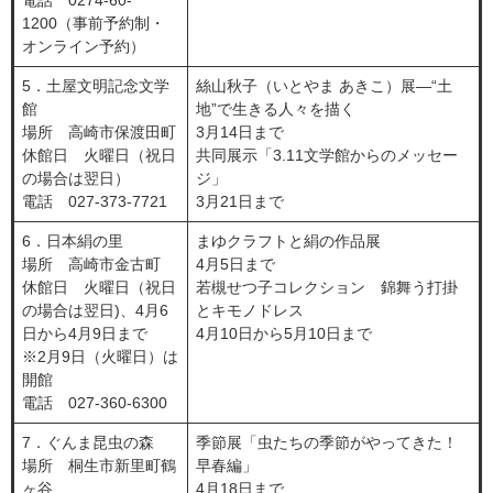
電話 0274-60-
1200（事前予約制・
オンライン予約）
5．土屋文明記念文学
絲山秋子（いとやま あきこ）展―“土
館
地”で生きる人々を描く
場所 高崎市保渡田町
3月14日まで
休館日 火曜日（祝日
共同展示「3.11文学館からのメッセー
の場合は翌日）
ジ」
電話 027-373-7721
3月21日まで
6．日本絹の里
まゆクラフトと絹の作品展
場所 高崎市金古町
4月5日まで
休館日 火曜日（祝日
若槻せつ子コレクション 錦舞う打掛
の場合は翌日)、4月6
とキモノドレス
日から4月9日まで
4月10日から5月10日まで
※2月9日（火曜日）は
開館
電話 027-360-6300
7．ぐんま昆虫の森
季節展「虫たちの季節がやってきた！
場所 桐生市新里町鶴
早春編」
ヶ谷
4月18日まで