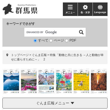
ペ
メ
ー
ニ
メ
色・
language
ジ
ュ
ニ
文
の
ー
ュ
字
キーワードでさがす
先
を
ー
頭
飛
で
ば
すべて
ページ
検
PDF
す。
し
索
て
対
本
トップページ
>
ぐんま広報
>
特集「動物と共に生きる ～人と動物が幸
象
文
せに暮らすために～」 2
へ
ぐんま広報メニュー