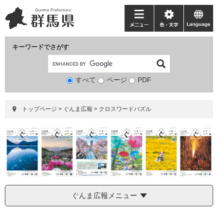
ペ
メ
ー
ニ
メ
色・
language
ジ
ュ
ニ
文
の
ー
ュ
字
キーワードでさがす
先
を
ー
頭
飛
で
ば
すべて
ページ
検
PDF
す。
し
索
て
対
本
トップページ
>
ぐんま広報
>
クロスワードパズル
象
文
へ
ぐんま広報メニュー