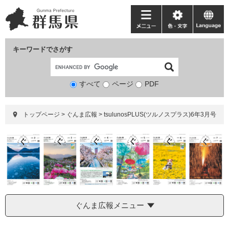
ペ
メ
ー
ニ
メ
色・
language
ジ
ュ
ニ
文
の
ー
ュ
字
キーワードでさがす
先
を
ー
頭
飛
で
ば
すべて
ページ
検
PDF
す。
し
索
て
対
本
トップページ
>
ぐんま広報
>
tsulunosPLUS(ツルノスプラス)6年3月号
象
文
へ
ぐんま広報メニュー