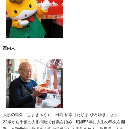
案内人
人形の島久（しまきゅう） 田島 祐幸（たじま ひろゆき）さん
22歳から千葉の人形問屋で修業を始め、昭和56年に人形の島久を開
業。令和元年に前橋市技能功労者として表彰される。群馬県ふるさ