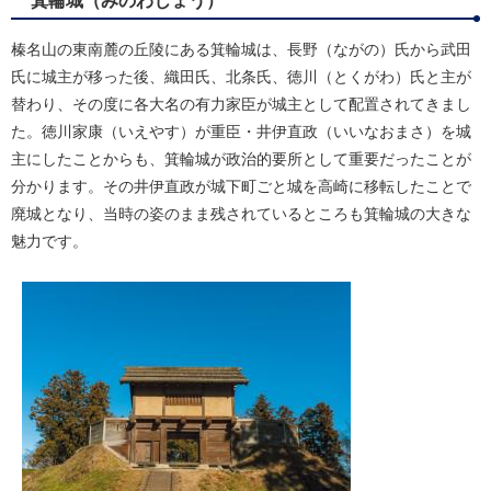
箕輪城（みのわじょう）
榛名山の東南麓の丘陵にある箕輪城は、長野（ながの）氏から武田
氏に城主が移った後、織田氏、北条氏、徳川（とくがわ）氏と主が
替わり、その度に各大名の有力家臣が城主として配置されてきまし
た。徳川家康（いえやす）が重臣・井伊直政（いいなおまさ）を城
主にしたことからも、箕輪城が政治的要所として重要だったことが
分かります。その井伊直政が城下町ごと城を高崎に移転したことで
廃城となり、当時の姿のまま残されているところも箕輪城の大きな
魅力です。