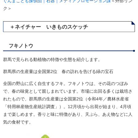
ぐんまこども探偵団｜石器｜メディアプロモーション課​
＜外部リン
ク＞
＋ネイチャー いきものスケッチ
フキノトウ
群馬で見られる動植物の特徴や生態を紹介します。
群馬県の生産量は全国第2位 春の訪れを告げる緑の宝石
全国の野山に広く自生するフキ。フキノトウは、その花のつぼみ
で、春の味覚として親しまれています。市場に出回る多くは栽培さ
れたもので、群馬県の生産量は全国第2位（令和4年／農林水産省
「特用林産物生産統計調査」）。12月頃から出荷が始まり、4月頃
まで楽しめます。香りと味に特徴があり、天ぷら、あえ物などに人
気の食材です。