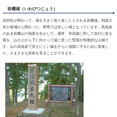
岩櫃城（いわびつじょう）
武田氏が関わって、城を大きく造り直したとされる岩櫃城。戦国大
名が築城から関わった、群馬では珍しい城となっています。高低差
のある岩櫃山の地形を生かして、通常、等高線に対して並行に造る
堀を、山の上から下に向かって縦に造った竪堀が特徴的な山城で
す。山の高低差で見えにくい城をさらに強固に守るために発達し
た、さまざまな技術を見ることができます。