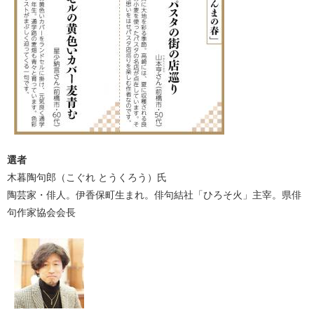
選者
木暮陶句郎（こぐれ とうくろう）氏
陶芸家・俳人。伊香保町生まれ。俳句結社「ひろそ火」主宰。県俳
句作家協会会長