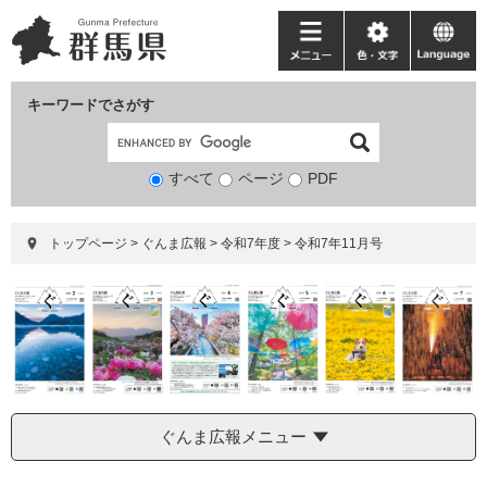
ペ
メ
ー
ニ
メ
色・
language
ジ
ュ
ニ
文
の
ー
ュ
字
キーワードでさがす
先
を
ー
頭
飛
で
ば
すべて
ページ
検
PDF
す。
し
索
て
対
本
トップページ
>
ぐんま広報
>
令和7年度
>
令和7年11月号
象
文
へ
ぐんま広報メニュー