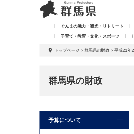
ペ
メ
メ
ー
ニ
ニ
ジ
ュ
ュ
の
ー
ぐんまの魅力・観光・リトリート
ー
先
を
子育て・教育・文化・スポーツ
を
頭
飛
飛
で
ば
トップページ
>
群馬県の財政
>
平成21年
す。
し
ば
て
し
本
て
文
群馬県の財政
へ
予算について