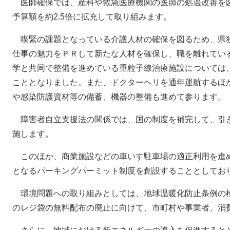
医師確保では、産科や救急医療機関の医師の処遇改善を
予算額を約2.5倍に拡充して取り組みます。
喫緊の課題となっている介護人材の確保を図るため、県
仕事の魅力をＰＲして新たな人材を確保し、職を離れてい
学と共同で整備を進めている重粒子線治療施設については、
こととなりました。また、ドクターヘリを通年運航するほ
や感染防護資材等の備蓄、機器の整備も進めて参ります。
障害者自立支援法の関係では、国の制度を補完して、引
施します。
このほか、商業施設などの車いす駐車場の適正利用を進
となるパーキングパーミット制度を創設することとしてお
環境問題への取り組みとしては、地球温暖化防止条例の
のレジ袋の無料配布の廃止に向けて、市町村や事業者、消