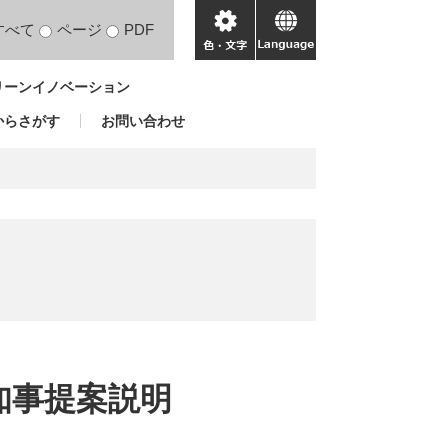
すべて
ページ
PDF
色・
language
文
リーンイノベーション
字
からさがす
お問い合わせ
知事提案説明