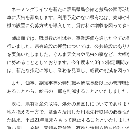
ネーミングライツを新たに群馬県民会館と敷島公園野球
車に広告を募集します。利用予定のない県有地は、売却や
機の設置に公募方式を導入して、貸付料の増収を図って参
歳出面では、職員数の削減や、事業評価を通じた全ての
行いました。県有施設の運営については、公共施設のあり
を実施いたしました。ぐんま天文台や昆虫の森など、大幅
に努めることとしております。今年度末で3年の指定期間
は、新たな指定に際し、業務を見直し、経費の削減を図っ
また、知事、副知事等の特別職や所属長級以上の管理職
あることから、給与の一部を削減することといたしました
次に、県有財産の取得、処分の見直しについてでありま
地を抱える一方で、基金を活用した用地先行取得の必要性
た結果、平成21年度末をもって廃止することといたしまし
買い戻し、今後、売却や貸付等、有効な活用方策を検討い