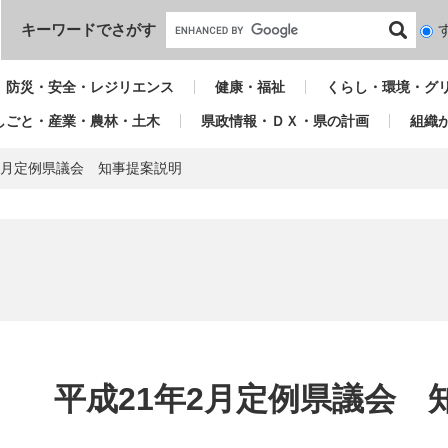
本文へ
キーワードでさがす
検
索
対
防災・安全・レジリエンス
健康・福祉
くらし・環境・グ
象
しごと・産業・農林・土木
県政情報・ＤＸ・県の計画
組織
2月定例県議会 知事提案説明
本
文
平成21年2月定例県議会 