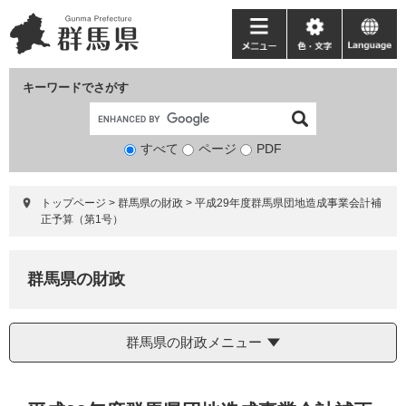
ペ
メ
ー
ニ
メ
色・
language
ジ
ュ
ニ
文
の
ー
ュ
字
キーワードでさがす
先
を
ー
頭
飛
で
ば
すべて
ページ
検
PDF
す。
し
索
て
対
本
トップページ
>
群馬県の財政
>
平成29年度群馬県団地造成事業会計補
象
文
正予算（第1号）
へ
群馬県の財政
群馬県の財政メニュー
本