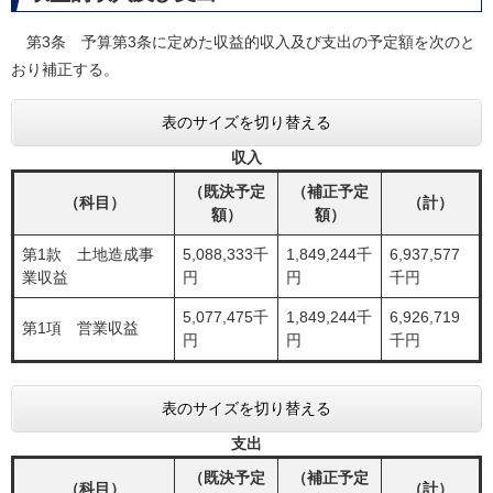
第3条 予算第3条に定めた収益的収入及び支出の予定額を次のと
おり補正する。
表のサイズを切り替える
収入
（既決予定
（補正予定
（科目）
（計）
額）
額）
第1款 土地造成事
5,088,333千
1,849,244千
6,937,577
業収益
円
円
千円
5,077,475千
1,849,244千
6,926,719
第1項 営業収益
円
円
千円
表のサイズを切り替える
支出
（既決予定
（補正予定
（科目）
（計）