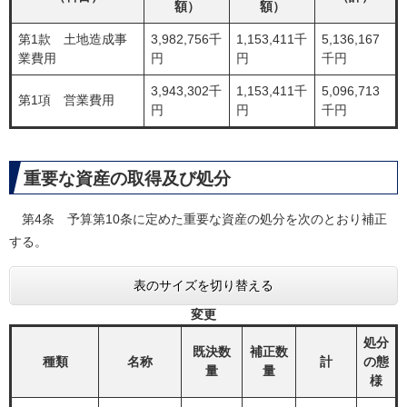
額）
額）
第1款 土地造成事
3,982,756千
1,153,411千
5,136,167
業費用
円
円
千円
3,943,302千
1,153,411千
5,096,713
第1項 営業費用
円
円
千円
重要な資産の取得及び処分
第4条 予算第10条に定めた重要な資産の処分を次のとおり補正
する。
表のサイズを切り替える
変更
処分
既決数
補正数
種類
名称
計
の態
量
量
様