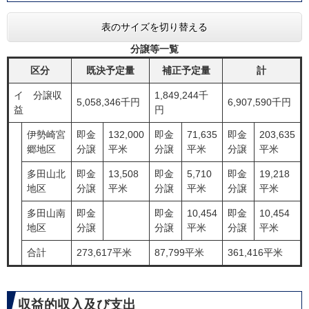
表のサイズを切り替える
分譲等一覧
区分
既決予定量
補正予定量
計
イ 分譲収
1,849,244千
5,058,346千円
6,907,590千円
益
円
伊勢崎宮
即金
132,000
即金
71,635
即金
203,635
郷地区
分譲
平米
分譲
平米
分譲
平米
多田山北
即金
13,508
即金
5,710
即金
19,218
地区
分譲
平米
分譲
平米
分譲
平米
多田山南
即金
即金
10,454
即金
10,454
地区
分譲
分譲
平米
分譲
平米
合計
273,617平米
87,799平米
361,416平米
収益的収入及び支出