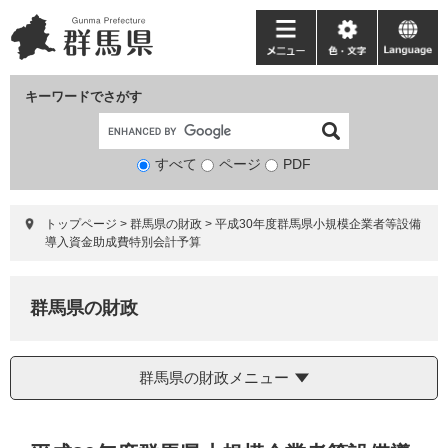
ペ
メ
ー
ニ
メ
色・
language
ジ
ュ
ニ
文
の
ー
ュ
字
キーワードでさがす
先
を
ー
頭
飛
で
ば
すべて
ページ
検
PDF
す。
し
索
て
対
本
トップページ
>
群馬県の財政
>
平成30年度群馬県小規模企業者等設備
象
文
導入資金助成費特別会計予算
へ
群馬県の財政
群馬県の財政メニュー
本