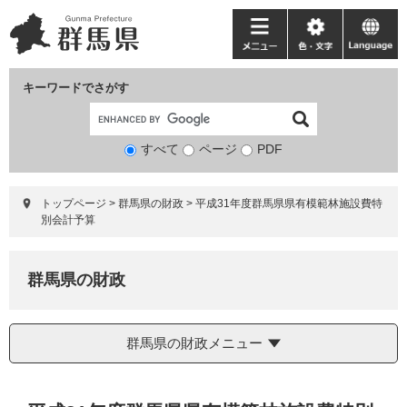
ペ
メ
ー
ニ
メ
色・
language
ジ
ュ
ニ
文
の
ー
ュ
字
キーワードでさがす
先
を
ー
頭
飛
で
ば
すべて
ページ
検
PDF
す。
し
索
て
対
本
トップページ
>
群馬県の財政
>
平成31年度群馬県県有模範林施設費特
象
文
別会計予算
へ
群馬県の財政
群馬県の財政メニュー
本