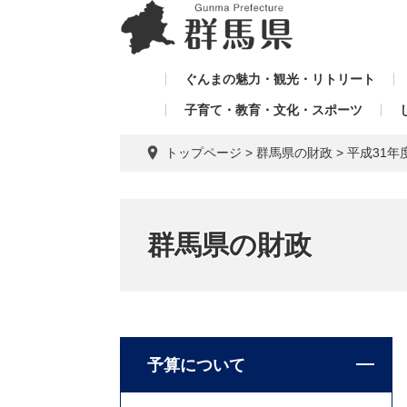
ペ
メ
メ
ー
ニ
ニ
ジ
ュ
ュ
の
ー
ぐんまの魅力・観光・リトリート
ー
先
を
子育て・教育・文化・スポーツ
を
頭
飛
飛
で
ば
トップページ
>
群馬県の財政
>
平成31
す。
し
ば
て
し
本
て
文
群馬県の財政
へ
予算について