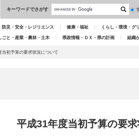
本文へ
キーワードでさがす
検
索
対
防災・安全・レジリエンス
健康・福祉
くらし・環境・グ
象
しごと・産業・農林・土木
県政情報・ＤＸ・県の計画
組織
年度当初予算の要求状況について
本
文
平成31年度当初予算の要