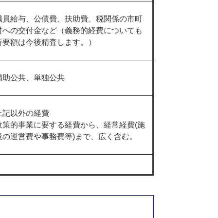
職員給与、公債費、扶助費、税関係の市町
村への交付金など（義務的経費についても
所要額は今後精査します。）
補助公共、単独公共
上記以外の経費
政策的事業に要する経費から、経常経費(施
設の運営費や事務費等)まで、広く含む。