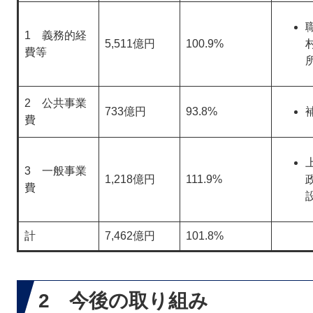
1 義務的経
5,511億円
100.9%
費等
2 公共事業
733億円
93.8%
費
3 一般事業
1,218億円
111.9%
費
計
7,462億円
101.8%
2 今後の取り組み