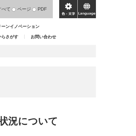
すべて
ページ
PDF
色・
language
文
リーンイノベーション
字
からさがす
お問い合わせ
求状況について