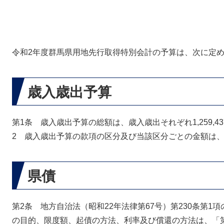
令和2年度群馬県用地先行取得特別会計の予算は、次に定
歳入歳出予算
第1条 歳入歳出予算の総額は、歳入歳出それぞれ1,259,4
2 歳入歳出予算の款項の区分及び当該区分ごとの金額は、
県債
第2条 地方自治法（昭和22年法律第67号）第230条第
の目的、限度額、起債の方法、利率及び償還の方法は、「