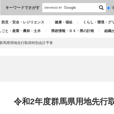
本文へ
キーワードでさがす
検
索
対
防災・安全・レジリエンス
健康・福祉
くらし・環境・グ
象
しごと・産業・農林・土木
県政情報・ＤＸ・県の計画
組織
度群馬県用地先行取得特別会計予算
本
文
令和2年度群馬県用地先行