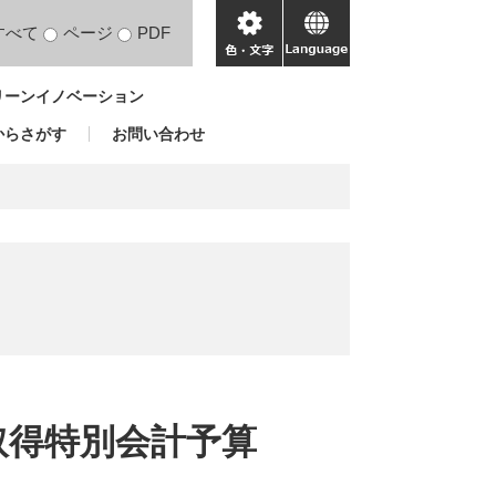
すべて
ページ
PDF
色・
language
文
リーンイノベーション
字
からさがす
お問い合わせ
取得特別会計予算