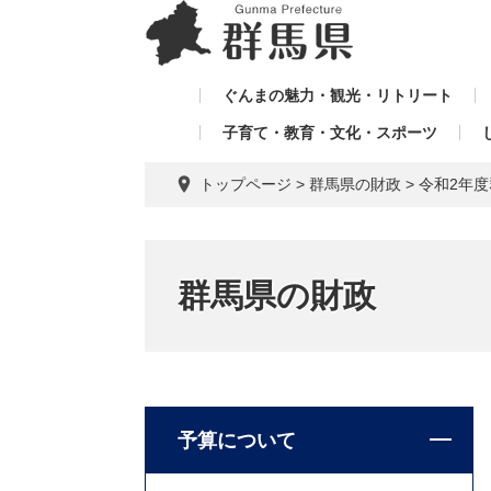
ペ
メ
メ
ー
ニ
ニ
ジ
ュ
ュ
の
ー
ぐんまの魅力・観光・リトリート
ー
先
を
子育て・教育・文化・スポーツ
を
頭
飛
飛
で
ば
トップページ
>
群馬県の財政
>
令和2年
す。
し
ば
て
し
本
て
文
群馬県の財政
へ
予算について