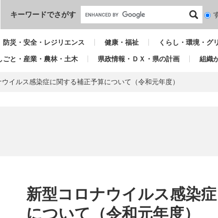
本文へ
キーワードでさがす
検
索
対
防災・安全・レジリエンス
健康・福祉
くらし・環境・グ
象
しごと・産業・農林・土木
県政情報・ＤＸ・県の計画
組織
ナウイルス感染症に関する補正予算について（令和元年度）
本
文
新型コロナウイルス感染症
について（令和元年度）