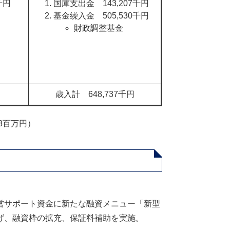
円​
国庫支出金 143,207千円
基金繰入金 505,530千円​
財政調整基金
歳入計 648,737千円
28百万円）
営サポート資金に新たな融資メニュー「新型
げ、融資枠の拡充、保証料補助を実施。