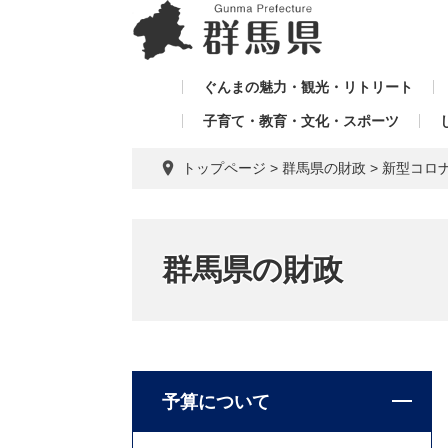
ペ
メ
メ
ー
ニ
ニ
ジ
ュ
ュ
の
ー
ぐんまの魅力・観光・リトリート
ー
先
を
子育て・教育・文化・スポーツ
を
頭
飛
飛
で
ば
トップページ
>
群馬県の財政
>
新型コロ
す。
し
ば
て
し
本
て
文
群馬県の財政
へ
予算について