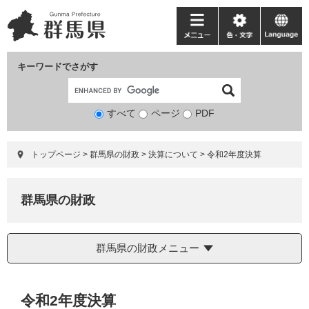
ペ
メ
ー
ニ
メ
色・
language
ジ
ュ
ニ
文
の
ー
ュ
字
キーワードでさがす
先
を
ー
頭
飛
で
ば
すべて
ページ
検
PDF
す。
し
索
て
対
本
トップページ
>
群馬県の財政
>
決算について
>
令和2年度決算
象
文
へ
群馬県の財政
群馬県の財政メニュー
本
令和2年度決算
文