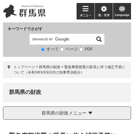
ペ
メ
ー
ニ
メ
色・
language
ジ
ュ
ニ
文
の
ー
ュ
字
キーワードでさがす
先
を
ー
頭
飛
で
ば
すべて
ページ
検
PDF
す。
し
索
て
対
本
トップページ
>
群馬県の財政
>
緊急事態措置の延長に伴う補正予算に
象
文
ついて（令和3年9月9日付け知事専決処分）
へ
群馬県の財政
群馬県の財政メニュー
本