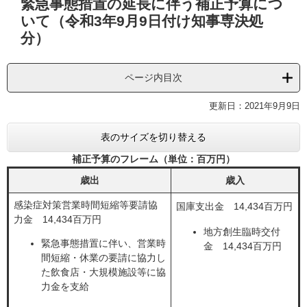
緊急事態措置の延長に伴う補正予算につ
文
いて（令和3年9月9日付け知事専決処
分）
ページ内目次
更新日：2021年9月9日
表のサイズを切り替える
補正予算のフレーム（単位：百万円）
歳出
歳入
感染症対策営業時間短縮等要請協
国庫支出金 14,434百万円​
力金 14,434百万円​
地方創生臨時交付
緊急事態措置に伴い、営業時
金 14,434百万円​
間短縮・休業の要請に協力し
た飲食店・大規模施設等に協
力金を支給