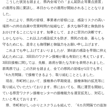
こうした状況を踏まえ、県内全域での「まん延防止等重点措置」
の適用を国に要請し、本日からその適用が開始されることとなりま
した。
これにより、県民の皆様、事業者の皆様には、感染リスクの高い
場所への外出自粛や営業時間の短縮など、多大な御不便と御負担を
おかけすることになります。知事として、まさに苦渋の決断です。
しかしながら、これ以上の感染拡大を防ぎ、県民の生命、暮らしを
守るためにも、是非とも御理解と御協力をお願い申し上げます。
これまでも申し上げてまいりましたが、第6波の感染を早期に抑え
込むためには、3回目のワクチン接種が最も有効だと考えています。
3回目接種に関しては、先般、政府が新たな方針を表明されました。
群馬県では、この方針を踏まえ、全ての県民の皆様が1日でも早く
「6カ月間隔」で接種できるよう、取り組むこととしました。
現在、市町村において、接種券の早期発送、接種体制の拡充等に
取り組んでいただいております。県においても、既に運営を開始し
ている県営ワクチン接種センターの接種能力を適宜拡充し、対応し
たいと考えております。
県、市町村がしっかりとスクラムを組んで、「6カ月間隔での追加