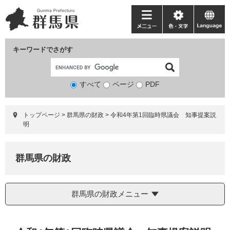
ペ
メ
ー
ニ
メ
色・
language
ジ
ュ
ニ
文
の
ー
ュ
字
キーワードでさがす
先
を
ー
頭
飛
で
ば
すべて
ページ
検
PDF
す。
し
索
て
対
本
トップページ
>
群馬県の財政
>
令和4年第1回臨時県議会 知事提案説
象
文
明
へ
群馬県の財政
群馬県の財政メニュー
本