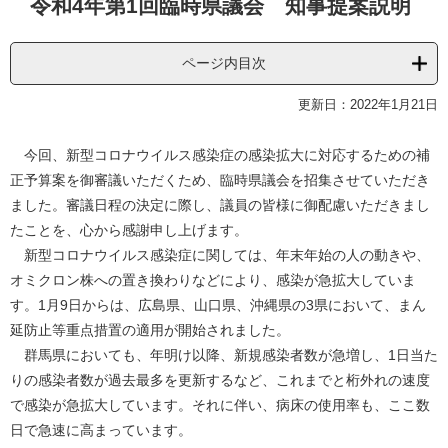
令和4年第1回臨時県議会 知事提案説明
文
ページ内目次
更新日：2022年1月21日
今回、新型コロナウイルス感染症の感染拡大に対応するための補
正予算案を御審議いただくため、臨時県議会を招集させていただき
ました。審議日程の決定に際し、議員の皆様に御配慮いただきまし
たことを、心から感謝申し上げます。
新型コロナウイルス感染症に関しては、年末年始の人の動きや、
オミクロン株への置き換わりなどにより、感染が急拡大していま
す。1月9日からは、広島県、山口県、沖縄県の3県において、まん
延防止等重点措置の適用が開始されました。
群馬県においても、年明け以降、新規感染者数が急増し、1日当た
りの感染者数が過去最多を更新するなど、これまでと桁外れの速度
で感染が急拡大しています。それに伴い、病床の使用率も、ここ数
日で急速に高まっています。