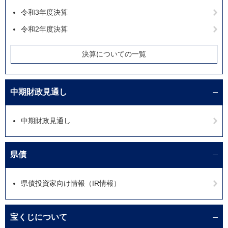
令和3年度決算
令和2年度決算
決算についての一覧
中期財政見通し
中期財政見通し
県債
県債投資家向け情報（IR情報）
宝くじについて