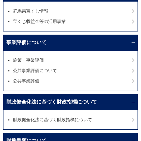
群馬県宝くじ情報
宝くじ収益金等の活用事業
事業評価について
施策・事業評価
公共事業評価について
公共事業評価
財政健全化法に基づく財政指標について
財政健全化法に基づく財政指標について
財務書類について