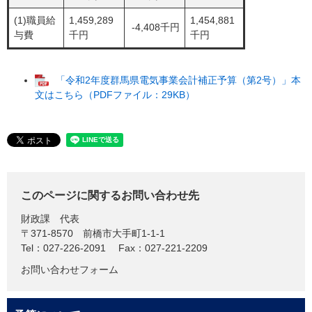
(1)職員給
1,459,289
1,454,881
-4,408千円
与費
千円
千円
「令和2年度群馬県電気事業会計補正予算（第2号）」本
文はこちら（PDFファイル：29KB）
このページに関するお問い合わせ先
財政課
代表
〒371-8570
前橋市大手町1-1-1
Tel：027-226-2091
Fax：027-221-2209
お問い合わせフォーム