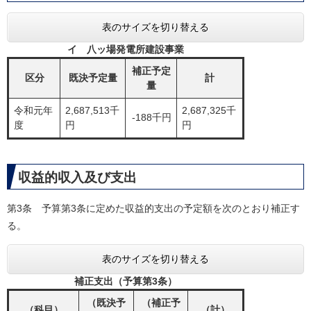
表のサイズを切り替える
イ 八ッ場発電所建設事業
補正予定
区分
既決予定量
計
量
令和元年
2,687,513千
2,687,325千
-188千円
度
円
円
収益的収入及び支出
第3条 予算第3条に定めた収益的支出の予定額を次のとおり補正す
る。
表のサイズを切り替える
補正支出（予算第3条）
（既決予
（補正予
（科目）
（計）