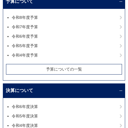
予算について
令和8年度予算
令和7年度予算
令和6年度予算
令和5年度予算
令和4年度予算
予算についての一覧
決算について
令和6年度決算
令和5年度決算
令和4年度決算