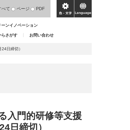
すべて
ページ
PDF
色・
language
文
リーンイノベーション
字
からさがす
お問い合わせ
24日締切）
る入門的研修等支援
24日締切）