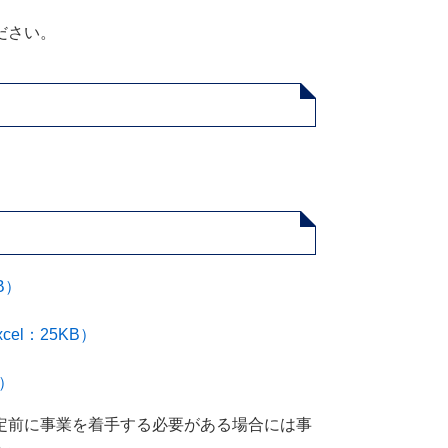
ださい。
B）
el：25KB）
B）
定前に事業を着手する必要がある場合には事