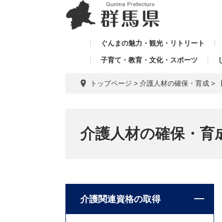
ペ
メ
メ
ー
ニ
ニ
ジ
ュ
ュ
の
ー
ぐんまの魅力・観光・リトリート
ー
先
を
子育て・教育・文化・スポーツ
を
頭
飛
飛
で
ば
トップページ
>
介護人材の確保・育成
>
す。
し
ば
て
し
本
て
文
介護人材の確保・育
へ
介護関連資格の取得