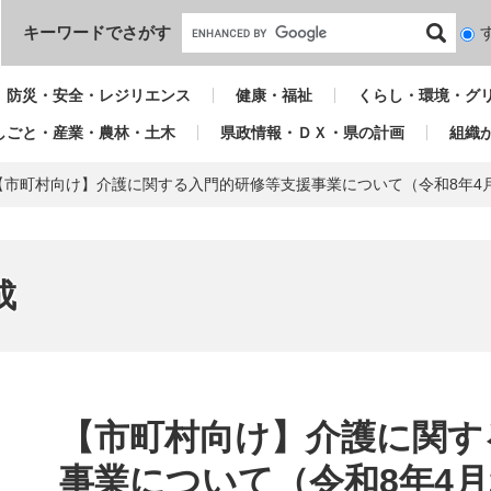
本文へ
キーワードでさがす
検
索
対
防災・安全・レジリエンス
健康・福祉
くらし・環境・グ
象
しごと・産業・農林・土木
県政情報・ＤＸ・県の計画
組織
【市町村向け】介護に関する入門的研修等支援事業について（令和8年4月
成
本
文
【市町村向け】介護に関す
事業について（令和8年4月