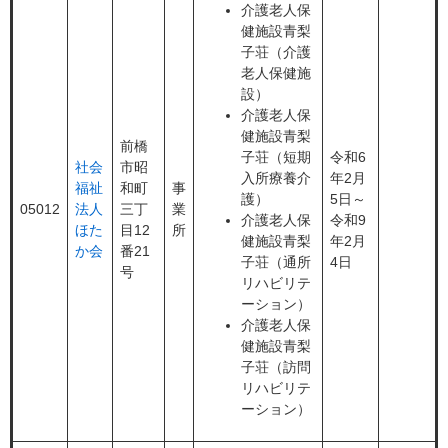
介護老人保
健施設青梨
子荘（介護
老人保健施
設）
介護老人保
健施設青梨
前橋
子荘（短期
令和6
社会
市昭
入所療養介
年2月
福祉
和町
事
護）
5日～
05012
法人
三丁
業
介護老人保
令和9
ほた
目12
所
健施設青梨
年2月
か会
番21
子荘（通所
4日
号
リハビリテ
ーション）
介護老人保
健施設青梨
子荘（訪問
リハビリテ
ーション）