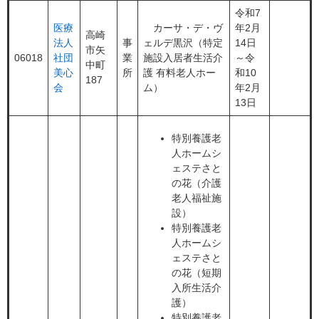
令和7
医療
カーサ・デ・ヴ
年2月
高崎
法人
事
ェルデ黒沢（特定
14日
市矢
06018
社団
業
施設入居者生活介
～令
中町
美心
所
護 有料老人ホー
和10
187
会
ム）
年2月
13日
特別養護老
人ホームシ
ェステさと
の花（介護
老人福祉施
設）
特別養護老
人ホームシ
ェステさと
の花（短期
入所生活介
護）
特別養護老