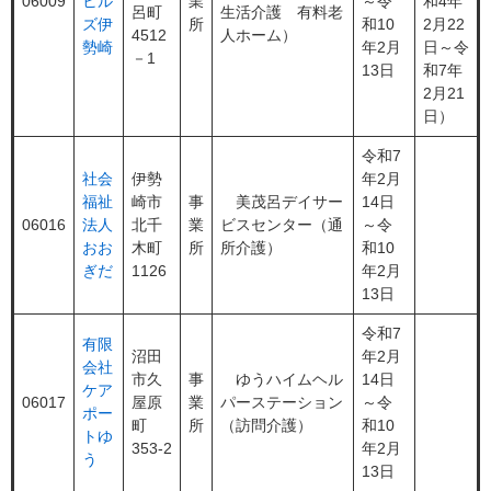
06009
ヒル
業
～令
和4年
呂町
生活介護 有料老
ズ伊
所
和10
2月22
4512
人ホーム）
勢崎
年2月
日～令
－1
13日
和7年
2月21
日）
令和7
社会
伊勢
年2月
福祉
崎市
事
美茂呂デイサー
14日
06016
法人
北千
業
ビスセンター（通
～令
おお
木町
所
所介護）
和10
ぎだ
1126
年2月
13日
令和7
有限
沼田
年2月
会社
市久
事
ゆうハイムヘル
14日
ケア
06017
屋原
業
パーステーション
～令
ポー
町
所
（訪問介護）
和10
トゆ
353-2
年2月
う
13日