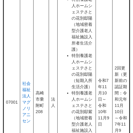
人ホームシ
ェステさと
の花別邸陽
（地域密着
型介護老人
福祉施設入
所者生活介
護）
特別養護老
人ホームシ
ェステさと
2回更
の花別邸陽
新（更
（短期入所
令和7
新前の
社会
生活介護）
年11
認証期
福祉
高崎
特別養護老
月10
間：令
法人
市乗
法
人ホームシ
日～
和元年
07001
マグ
附町
人
ェステさと
令和
11月
ノリ
208
の花別邸紫
10年
10日
アニ
（地域密着
11月9
～令和
セン
型介護老人
日
7年11
福祉施設入
月9