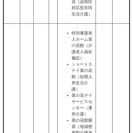
花（認知症
対応型共同
生活介護）
特別養護老
人ホーム菜
の花館（介
護老人福祉
施設）
ショートス
テイ菜の花
館（短期入
所生活介
護）
菜の花デイ
サービスセ
ンター（通
所介護）
菜の花館園
原（地域密
着型介護老