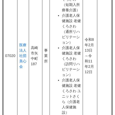
（短期入所
療養介護）
介護老人保
健施設 老健
くろさわ
（通所リハ
ビリテーシ
令和8
ョン）
医療
年2月
高崎
介護老人保
法人
事
13日
市矢
健施設 老健
07020
社団
業
～令
中町
くろさわ
美心
所
和11
187
（訪問リハ
会
年2月
ビリテーシ
12日
ョン）
介護老人保
健施設 老健
くろさわ ユ
ニットさく
ら（介護老
人保健施
設）