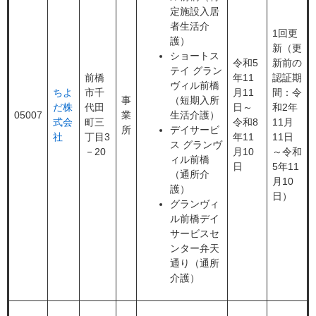
定施設入居
者生活介
1回更
護）
新（更
ショートス
令和5
新前の
テイ グラン
前橋
年11
認証期
ヴィル前橋
ちよ
市千
月11
間：令
事
（短期入所
だ株
代田
日～
和2年
05007
業
生活介護）
式会
町三
令和8
11月
所
デイサービ
社
丁目3
年11
11日
ス グランヴ
－20
月10
～令和
ィル前橋
日
5年11
（通所介
月10
護）
日）
グランヴィ
ル前橋デイ
サービスセ
ンター弁天
通り（通所
介護）