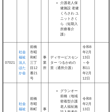
介護老人保
健施設 老健
くろさわ ユ
ニットさく
ら（短期入
所療養介
護）
前橋
令和8
社会
市昭
年2月
福祉
和町
事
ディサービスセン
13日
07021
法人
三丁
業
ター つるかめの
～令
ほた
目12
所
里（通所介護）
和11
か会
番21
年2月
号
12日
グランオー
前橋（地域
前橋
令和8
密着型介護
社会
市昭
年2月
老人福祉施
福祉
和町
事
13日
設入所者生