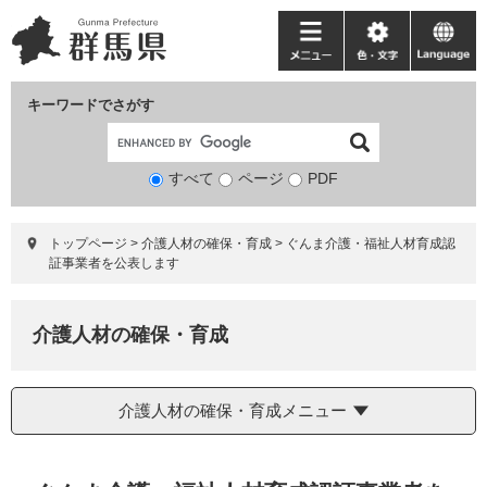
ペ
メ
ー
ニ
メ
色・
language
ジ
ュ
ニ
文
の
ー
ュ
字
キーワードでさがす
先
を
ー
頭
飛
で
ば
すべて
ページ
検
PDF
す。
し
索
て
対
本
トップページ
>
介護人材の確保・育成
>
ぐんま介護・福祉人材育成認
象
文
証事業者を公表します
へ
介護人材の確保・育成
介護人材の確保・育成メニュー
本