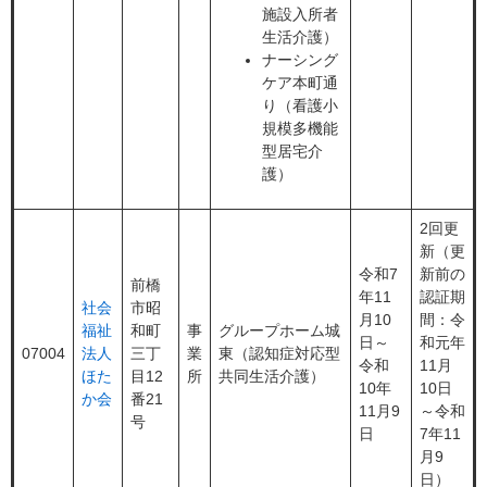
施設入所者
生活介護）
ナーシング
ケア本町通
り（看護小
規模多機能
型居宅介
護）
2回更
新（更
令和7
新前の
前橋
年11
認証期
社会
市昭
月10
間：令
福祉
和町
事
グループホーム城
日～
和元年
07004
法人
三丁
業
東（認知症対応型
令和
11月
ほた
目12
所
共同生活介護）
10年
10日
か会
番21
11月9
～令和
号
日
7年11
月9
日）