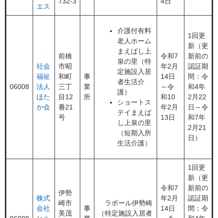
732-3
4日
エス
介護付有料
1回更
老人ホーム
新（更
まえばし上
前橋
令和7
新前の
泉の里（特
社会
市昭
年2月
認証期
定施設入居
福祉
和町
事
14日
間：令
者生活介
06008
法人
三丁
業
～令
和4年
護）
ほた
目12
所
和10
2月22
ショートス
か会
番21
年2月
日～令
テイまえば
号
13日
和7年
し上泉の里
2月21
（短期入所
日）
生活介護）
1回更
新（更
令和7
新前の
伊勢
株式
年2月
認証期
崎市
ラポール伊勢崎
会社
事
14日
間：令
美茂
（特定施設入居者