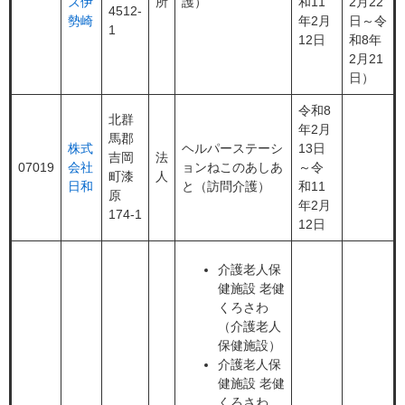
ズ伊
所
護）
和11
2月22
4512-
勢崎
年2月
日～令
1
12日
和8年
2月21
日）
令和8
北群
年2月
馬郡
株式
ヘルパーステーシ
13日
吉岡
法
07019
会社
ョンねこのあしあ
～令
町漆
人
日和
と（訪問介護）
和11
原
年2月
174-1
12日
介護老人保
健施設 老健
くろさわ
（介護老人
保健施設）
介護老人保
健施設 老健
くろさわ