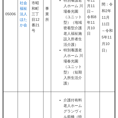
特別養護老
年11
社会
市昭
間：令
人ホーム 川
月11
福祉
和町
事
和2年
場春光園
日～
05006
法人
三丁
業
（ユニット
令和8
11月
ほた
目12
所
型）（地域
年11
11日
か会
番21
密着型介護
月10
号
～令和
老人福祉施
日
5年11
設入所者生
月10
活介護）
特別養護老
日）
人ホーム 川
場春光園
（ユニット
型）（短期
入所生活介
護）
介護付有料
老人ホーム
グランヴィ
ル前橋（特