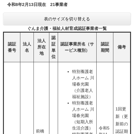
令和8年2月13日現在 21事業者​
表のサイズを切り替える
ぐんま介護・福祉人材育成認証事業者一覧
認
法人
認証
法人
証
認証事業所名（サ
認証
所在
備考
番号
名
単
ービス種別）
期間
地
位
特別養護老
人ホーム 川
場春光園
（介護老人
福祉施設）
特別養護老
1回更
人ホーム 川
場春光園
新（更
（短期入所
新前の
生活介護）
令和5
前橋
認証期