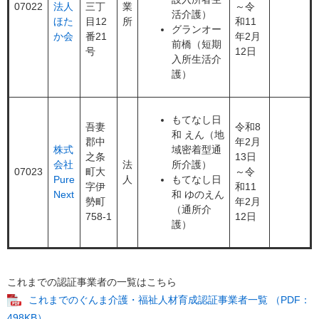
07022
法人
三丁
業
～令
活介護）
ほた
目12
所
和11
グランオー
か会
番21
年2月
前橋（短期
号
12日
入所生活介
護）
もてなし日
吾妻
令和8
和 えん（地
郡中
年2月
株式
域密着型通
之条
13日
会社
法
所介護）
07023
町大
～令
Pure
人
もてなし日
字伊
和11
Next
和 ゆのえん
勢町
年2月
（通所介
758-1
12日
護）
これまでの認証事業者の一覧はこちら
これまでのぐんま介護・福祉人材育成認証事業者一覧 （PDF：
498KB）