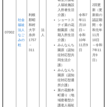
人福祉施設
2回更
入所者生活
新（更
利根
介護）
令和7
新前の
社会
郡昭
ショートス
年11
認証期
福祉
和村
テイ菜の花
月10
間：令
法人
大字
法
館園原（短
日～
和元年
07002
なご
糸井
人
期入所生活
令和
11月
みの
1757
介護）
10年
10日
杜
－
みんなんち
11月9
～令和
311
園原（認知
日
7年11
症対応型共
月9
同生活介
日）
護）
みんなんち
園原（認知
症対応型通
所介護）
菜の花館本
町通り（地
域密着型介
護老人福祉