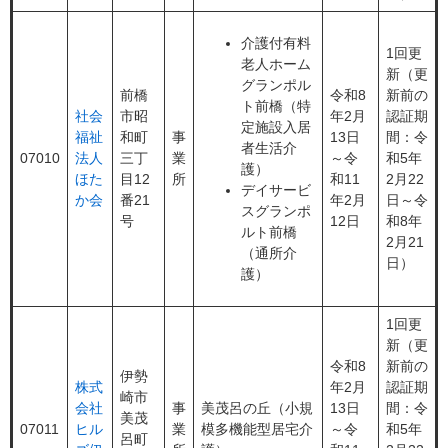
介護付有料
1回更
老人ホーム
新（更
グランポル
前橋
令和8
新前の
ト前橋（特
社会
市昭
年2月
認証期
定施設入居
福祉
和町
事
13日
間：令
者生活介
07010
法人
三丁
業
～令
和5年
護）
ほた
目12
所
和11
2月22
デイサービ
か会
番21
年2月
日～令
スグランポ
号
12日
和8年
ルト前橋
2月21
（通所介
日）
護）
1回更
新（更
令和8
新前の
伊勢
株式
年2月
認証期
崎市
会社
事
美茂呂の丘（小規
13日
間：令
美茂
07011
ヒル
業
模多機能型居宅介
～令
和5年
呂町