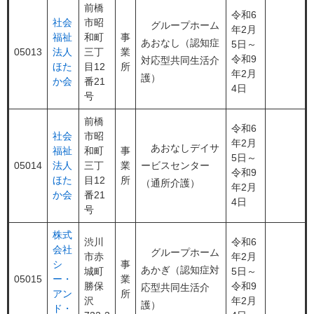
前橋
令和6
社会
市昭
グループホーム
年2月
福祉
和町
事
あおなし（認知症
5日～
05013
法人
三丁
業
令和9
対応型共同生活介
ほた
目12
所
年2月
護）
か会
番21
4日
号
前橋
令和6
社会
市昭
年2月
あおなしデイサ
福祉
和町
事
5日～
05014
法人
三丁
業
ービスセンター
令和9
ほた
目12
所
（通所介護）
年2月
か会
番21
4日
号
株式
渋川
令和6
会社
グループホーム
市赤
年2月
シ
事
あかぎ（認知症対
城町
5日～
05015
ー・
業
勝保
令和9
応型共同生活介
アン
所
沢
年2月
護）
ド・